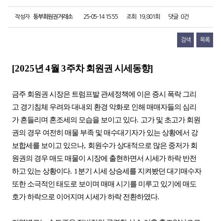
작성자
동부회원권거래소
25-05-14 15:55
조회
19,801회
댓글
0건
검색
목록
[2025
년
4
월
3
주차 회원권 시세동향
]
금주 회원권 시장은 트럼프발 관세정책에 이은 증시 폭락 그리
고 경기침체 우려와 대내외 환경 악화로 인해 매매자들의 심리
가 흔들리며 혼조세의 모습을 보이고 있다
.
고가 및 초고가 회원
권의 경우 여전히 매물 부족 및 매수대기자가 있는 상황에서 강
보합세를 보이고 있으나
,
회원수가 상대적으로 많은 중저가 회
원권의 경우 매도 매물이 시장에 출현하면서 시세가 하락 반전
하고 있는 상황이다
. 1
분기 시세 상승세를 지켜봤던 대기매수자
또한 소극적인 태도로 보이며 매매 시기를 미루고 있기에 매도
호가 하락으로 이어지며 시세가 하락 전환하였다
.