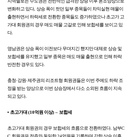
지역별로는 수도권은 전반적인 급격한 상승 이후 혼조양상으로
변화하고 있다
,
상승 폭이 컷던 일부 종목들이 차익실현 매물이
출현하면서 하락세로 전환한 종목들도 증가하였으나 초고가 고
가대 회원권의 경우 매도 매물 고갈로 인해 보합세를 보이고 있
다
.
영남권은 상승 폭이 이전보다 무뎌지긴 했지만 대체로 상승 및
보합세를 유지했고 일부 종목은 매도 매물 출현으로 인해 하락
반전한 경우도 있다
.
충청
·
강원
·
제주권의 리조트형 회원권들은 이번 주에도 하락 조
정을 받는 양상으로 이번 상승장에서 다소 소외된 흐름이 지속
되고 있다
.
•
초고가대
(10
억원 이상
)
–
보합세
초고가대 회원권의 경우 보합세의 흐름으로 전환하였다
.
남부
C
C
회원권은 전주와 동일한
24
억원을 기록하며 강한 상승 이후