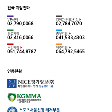
전국 지점전화
VIP센터
강북(여의도)지점
▶
02.790.0068
02.784.7070
판교지점
중부지점
▶
02.416.0066
041.533.4303
부산지점
제주지점
▶
▶
051.744.8787
064.792.5465
인증현황