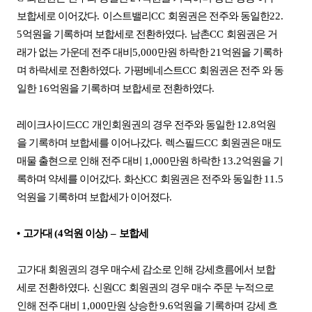
보합세로 이어갔다
.
이스트밸리
CC
회원권은 전주와 동일한
22.
5
억원을 기록하며 보합세로 전환하였다
.
남촌
CC
회원권은 거
래가 없는 가운데 전주 대비
5,000
만원 하락한
21
억원을 기록하
며 하락세로 전환하였다
.
가평베네스트
CC
회원권은 전주 와 동
일한
16
억원을 기록하며 보합세로 전환하였다
.
레이크사이드
CC
개인회원권의 경우 전주와 동일한
12.8
억원
을 기록하며 보합세를 이어나갔다
.
렉스필드
CC
회원권은 매도
매물 출현으로 인해 전주 대비
1,000
만원 하락한
13.2
억원을 기
록하며 약세를 이어갔다
.
화산
CC
회원권은 전주와 동일한
11.5
억원을 기록하며 보합세가 이어졌다
.
•
고가대
(4
억원 이상
)
–
보합세
고가대 회원권의 경우 매수세 감소로 인해 강세흐름에서 보합
세로 전환하였다
.
신원
CC
회원권의 경우 매수 주문 누적으로
인해 전주 대비
1,000
만원 상승한
9.6
억원을 기록하며 강세 흐