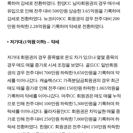
록하며 강세로 전환하였다
.
한양
CC
남자회원권의 경우 매수세
유입으로 인해 전주 대비
500
만원 상승한
3.65
억원을 기록하며
강세로 전환하였다
.
뉴코리아
CC
회원권의 경우 전주 대비
200
만원 하락한
2.28
억원을 기록하며 약세로 전환하였다
.
•
저가대
(1
억원 이하
)
–
약세
저가대 회원권의 경우 종목별로 온도 차가 있으나 몇몇 종목의
경우 매도 매물 증가로 시세 조정을 보였다
.
골드
CC
일반회원
권의 경우 전주 대비
700
만원 하락한
9,650
만원을 기록하며 약
세를 이어나갔다
.
캐슬렉스
CC
가족분담금회원권의 경우 최근
매도 매물 증가로 인해 전주 대비
150
만원 하락한
1.065
억원을
기록하며 약세를 이어나갔다
.
여주
CC
회원권은 매도 매물 누적
으로 인해 전주 대비
100
만원 하락한
5,300
만원을 기록하며 하
락세를 이어나갔다
.
플라자용인
CC
회원권은 차익실현 매물 증
가로 인해 전주 대비
250
만원 하락한
7,000
만원을 기록하며 하
락세 전환하였다
.
한원
CC
회원권은 전주 대비
150
만원 하락한