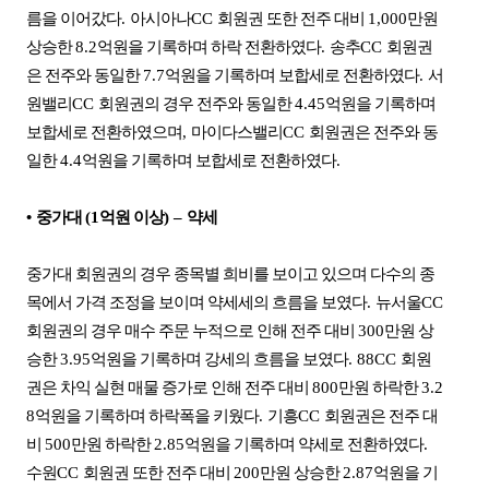
름을 이어갔다
.
아시아나
CC
회원권 또한 전주 대비
1,000
만원
상승한
8.2
억원을 기록하며 하락 전환하였다
.
송추
CC
회원권
은 전주와 동일한
7.7
억원을 기록하며 보합세로 전환하였다
.
서
원밸리
CC
회원권의 경우 전주와 동일한
4.45
억원을 기록하며
보합세로 전환하였으며
,
마이다스밸리
CC
회원권은 전주와 동
일한
4.4
억원을 기록하며 보합세로 전환하였다
.
•
중가대
(1
억원 이상
)
–
약세
중가대 회원권의 경우 종목별 희비를 보이고 있으며 다수의 종
목에서 가격 조정을 보이며 약세세의 흐름을 보였다
.
뉴서울
CC
회원권의 경우 매수 주문 누적으로 인해 전주 대비
300
만원 상
승한
3.95
억원을 기록하며 강세의 흐름을 보였다
. 88CC
회원
권은 차익 실현 매물 증가로 인해 전주 대비
800
만원 하락한
3.2
8
억원을 기록하며 하락폭을 키웠다
.
기흥
CC
회원권은 전주 대
비
500
만원 하락한
2.85
억원을 기록하며 약세로 전환하였다
.
수원
CC
회원권 또한 전주 대비
200
만원 상승한
2.87
억원을 기