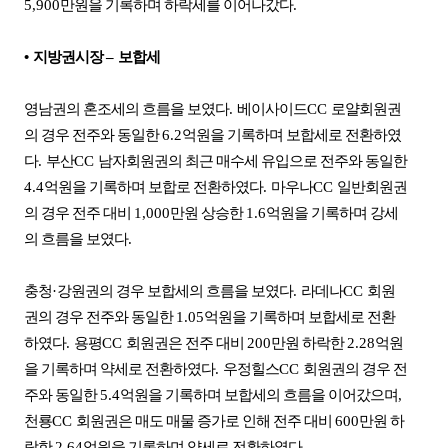
5,900
만원을 기록하며 하락세를 이어나갔다
.
•
지방권시장
–
보합세
영남권의 혼조세의 흐름을 보였다
.
베이사이드
CC
로얄회원권
의 경우 전주와 동일한
6.2
억원을 기록하며 보합세로 전환하였
다
.
부산
CC
남자회원권의 최근 매수세 유입으로 전주와 동일한
4.4
억원을 기록하며 보합로 전환하였다
.
마우나
CC
일반회원권
의 경우 전주 대비
1,000
만원 상승한
1.6
억원을 기록하며 강세
의 흐름을 보였다
.
충청
·
강원권의 경우 보합세의 흐름을 보였다
.
라데나
CC
회원
권의 경우 전주와 동일한
1.05
억원을 기록하며 보합세로 전환
하였다
.
용평
CC
회원권은 전주 대비
200
만원 하락한
2.28
억원
을 기록하며 약세로 전환하였다
.
우정힐스
CC
회원권의 경우 전
주와 동일한
5.4
억원을 기록하며 보합세의 흐름을 이어갔으며
,
천룡
CC
회원권은 매도 매물 증가로 인해 전주 대비
600
만원 하
락한
2.64
억원을 기록하며 약세로 전환하였다.